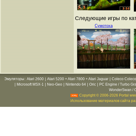
Следующие игры по кат
Сумотоха
Эмуляторы
:
Atari 2600
|
Atari 5200 + Atari 7800 + Atari Jaguar
|
Coleco Coleco
|
Microsoft MSX-1
|
Neo-Geo
|
Nintendo 64
|
Oric
|
PC Engine / Turbo Gr
WonderSwan / C
Copyright © 2006-2026 Portal www
Использование материалов сайта раз