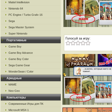
Mattel Intellivision
Nintendo 64
PC Engine / Turbo Grafx-16
Sega
Sega Master System
Super Nintendo
Голосуй за игру:
Портативные
Game Boy
Game Boy Advance
Game Boy Color
Sega Game Gear
WonderSwan / Color
Аркадные
MAME
Neo-Geo
Компьютеры
Современные Игры для ПК
Microsoft MSX-1