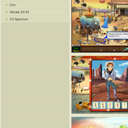
Oric
Sinclair ZX-81
ZX Spectrum