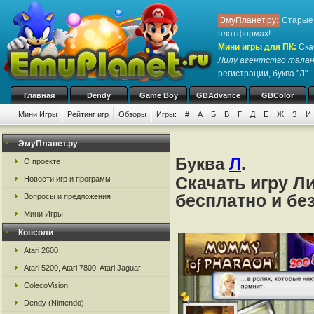
ЭмуПланет.ру:
Старые 
платформах!
Мини игры для ПК
:
Ска
Лилу агентство тала
регистрации, буква "Л"
Главная
Dendy
Game Boy
GBAdvance
GBColor
Мини Игры
Рейтинг игр
Обзоры
Игры:
#
А
Б
В
Г
Д
Е
Ж
З
И
ЭмуПланет.ру
Буква
Л
.
О проекте
Скачать игру Л
Новости игр и программ
бесплатно и бе
Вопросы и предложения
Мини Игры
Консоли
Atari 2600
Atari 5200, Atari 7800, Atari Jaguar
ColecoVision
Dendy (Nintendo)