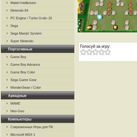
Mattel Intellivision
Nintendo 64
PC Engine / Turbo Grafx-16
Sega
Sega Master System
Super Nintendo
Голосуй за игру:
Портативные
Game Boy
Game Boy Advance
Game Boy Color
Sega Game Gear
WonderSwan / Color
Аркадные
MAME
Neo-Geo
Компьютеры
Современные Игры для ПК
Microsoft MSX-1