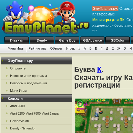
ЭмуПланет.ру:
Старые 
платформах!
Мини игры для ПК
:
Ска
Камнемания
бесплатно 
"К"
Главная
Dendy
Game Boy
GBAdvance
GBColor
Мини Игры
Рейтинг игр
Обзоры
Игры:
#
А
Б
В
Г
Д
Е
Ж
З
И
ЭмуПланет.ру
Буква
К
.
О проекте
Скачать игру К
Новости игр и программ
регистрации
Вопросы и предложения
Мини Игры
Консоли
Atari 2600
Atari 5200, Atari 7800, Atari Jaguar
ColecoVision
Dendy (Nintendo)