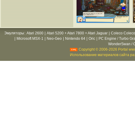
Эмуляторы
:
Atari 2600
|
Atari 5200 + Atari 7800 + Atari Jaguar
|
Coleco Coleco
|
Microsoft MSX-1
|
Neo-Geo
|
Nintendo 64
|
Oric
|
PC Engine / Turbo Gr
WonderSwan / C
Copyright © 2006-2026 Portal www
Использование материалов сайта раз