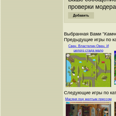
проверки модера
Выбранная Вами "
Камн
Предыдущие игры по ка
Свен. Властелин Овец. И
целого стада мало
Следующие игры по кат
Масяня под желтым прессом