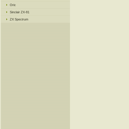
Oric
Sinclair ZX-81
ZX Spectrum