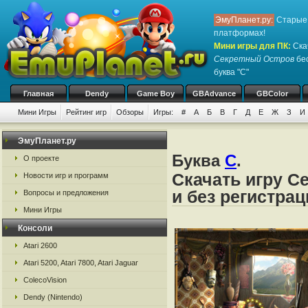
ЭмуПланет.ру:
Старые 
платформах!
Мини игры для ПК
:
Ска
Секретный Остров
бес
буква "С"
Главная
Dendy
Game Boy
GBAdvance
GBColor
Мини Игры
Рейтинг игр
Обзоры
Игры:
#
А
Б
В
Г
Д
Е
Ж
З
И
ЭмуПланет.ру
Буква
С
.
О проекте
Скачать игру С
Новости игр и программ
и без регистрац
Вопросы и предложения
Мини Игры
Консоли
Atari 2600
Atari 5200, Atari 7800, Atari Jaguar
ColecoVision
Dendy (Nintendo)