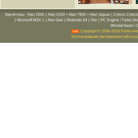
Эмуляторы
:
Atari 2600
|
Atari 5200 + Atari 7800 + Atari Jaguar
|
Coleco Coleco
|
Microsoft MSX-1
|
Neo-Geo
|
Nintendo 64
|
Oric
|
PC Engine / Turbo Gr
WonderSwan / C
Copyright © 2006-2026 Portal www
Использование материалов сайта раз