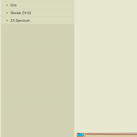
Oric
Sinclair ZX-81
ZX Spectrum