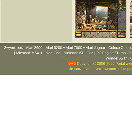
Эмуляторы
:
Atari 2600
|
Atari 5200 + Atari 7800 + Atari Jaguar
|
Coleco Coleco
|
Microsoft MSX-1
|
Neo-Geo
|
Nintendo 64
|
Oric
|
PC Engine / Turbo Gr
WonderSwan / C
Copyright © 2006-2026 Portal www
Использование материалов сайта раз