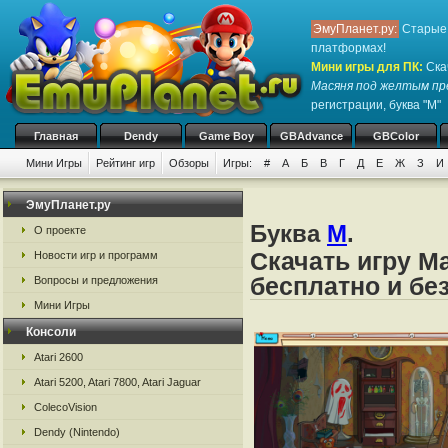
ЭмуПланет.ру:
Старые 
платформах!
Мини игры для ПК
:
Ска
Масяня под желтым пр
регистрации, буква "М"
Главная
Dendy
Game Boy
GBAdvance
GBColor
Мини Игры
Рейтинг игр
Обзоры
Игры:
#
А
Б
В
Г
Д
Е
Ж
З
И
ЭмуПланет.ру
Буква
М
.
О проекте
Скачать игру М
Новости игр и программ
бесплатно и бе
Вопросы и предложения
Мини Игры
Консоли
Atari 2600
Atari 5200, Atari 7800, Atari Jaguar
ColecoVision
Dendy (Nintendo)