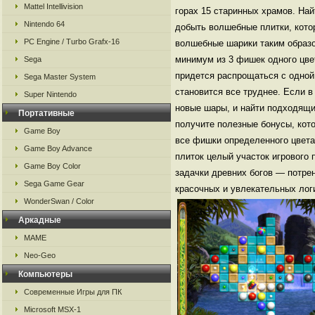
Mattel Intellivision
горах 15 старинных храмов. Най
Nintendo 64
добыть волшебные плитки, кото
PC Engine / Turbo Grafx-16
волшебные шарики таким образо
минимум из 3 фишек одного цве
Sega
придется распрощаться с одной
Sega Master System
становится все труднее. Если в
Super Nintendo
новые шары, и найти подходящи
Портативные
получите полезные бонусы, кот
Game Boy
все фишки определенного цвета
Game Boy Advance
плиток целый участок игрового 
Game Boy Color
задачки древних богов — потре
Sega Game Gear
красочных и увлекательных логи
WonderSwan / Color
Аркадные
MAME
Neo-Geo
Компьютеры
Современные Игры для ПК
Microsoft MSX-1