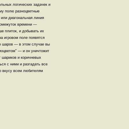
ельных логических задачек и
ому полю разноцветные
 или диагональная линия
промежуток времени —
е плиток, и добывать их
на игровом поле появятся
е шаров — в этом случае вы
моцветом" — и он уничтожит
т шариков и коричневых
ся с ними и разгадать все
по вкусу всем любителям