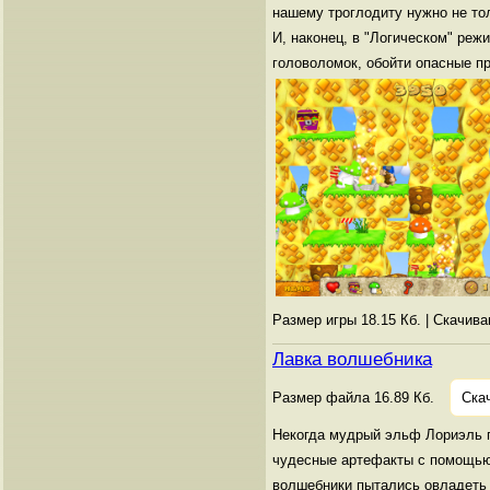
нашему троглодиту нужно не то
И, наконец, в "Логическом" ре
головоломок, обойти опасные п
Размер игры 18.15 Кб. | Скачив
Лавка волшебника
Размер файла 16.89 Кб.
Ска
Некогда мудрый эльф Лориэль п
чудесные артефакты с помощью 
волшебники пытались овладеть 