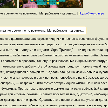
ние временно не возможно. Мы работаем над этим... |
Подробнее о игре
чивание временно не возможно. Мы работаем над этим...
планете царствовали саблезубые хищники и прочая агрессивная фауна, 
явились первые человеческие существа. Этих людей еще не настигло б
, а питались плодами и ягодами. Игра "Грибоед" — об одном из таких 
ственных лабиринтах свое любимое лакомство — гигантские грибы. Занят
иск свалиться в пропасть, так еще и разнообразные хищники зорко патру
 потенциальную добычу. В этой аркаде вам предстоит помочь улыбчиво
ости, находящиеся в лабиринте. Сделать это нужно максимально аккурат
итые поганки, которые и сами не прочь попробовать на зуб зазевавшегос
онстрами, — встреча с ними грозит потерей одной жизни. Но и наш вес
ь булыжник. Против такого весомого аргумента ни один саблезубый хищн
рено три игровых режима. В самом простом из них, "Детском", необходи
все драгоценности и грибы. Сделать это с первого раза получается далек
ероя стремительно убегают, и за ними приходится гоняться по всему ур