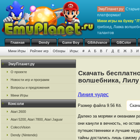
ЭмуПланет.ру:
Старые 
платформах!
Мини игры на букву "Л
грибоед, Лавка волшебн
талантов
Главная
Dendy
Game Boy
GBAdvance
GBColor
Мини Игры
Рейтинг игр
Обзоры
Игры:
#
А
Б
В
Г
Д
Е
Ж
З
И
ЭмуПланет.ру
Скачать бесплатно
О проекте
волшебника, Лилу 
Новости игр и программ
Вопросы и предложения
Линия чудес
Мини Игры
Консоли
Размер файла 9.56 Кб.
Скач
Atari 2600
Далеко за морями и океанами р
Atari 5200, Atari 7800, Atari Jaguar
они канули в вечность, но ост
ColecoVision
путешественники и лучшие мудр
Dendy (Nintendo)
тайны достались лишь самому д