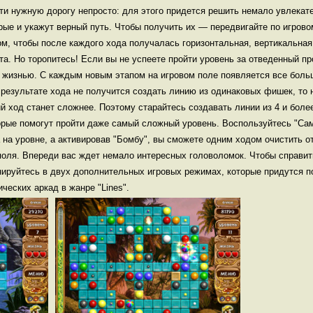
ти нужную дорогу непросто: для этого придется решить немало увлекат
рые и укажут верный путь. Чтобы получить их — передвигайте по игров
м, чтобы после каждого хода получалась горизонтальная, вертикальная
та. Но торопитесь! Если вы не успеете пройти уровень за отведенный 
 жизнью. С каждым новым этапом на игровом поле появляется все больш
 результате хода не получится создать линию из одинаковых фишек, то 
й ход станет сложнее. Поэтому старайтесь создавать линии из 4 и боле
орые помогут пройти даже самый сложный уровень. Воспользуйтесь "Са
 на уровне, а активировав "Бомбу", вы сможете одним ходом очистить о
поля. Впереди вас ждет немало интересных головоломок. Чтобы справить
нируйтесь в двух дополнительных игровых режимах, которые придутся 
ческих аркад в жанре "Lines".