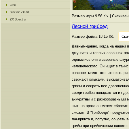
Oric
Sinclair ZX-81
Размер игры 9.56 Кб. | Скачива
ZX Spectrum
Лесной грибоед
Размер файла 18.15 Кб.
Ска
Давным-давно, когда на нашей 
джунглях и теплых саваннах по
одевались они в звериные шкуры
человеческого. Он ищет в таин
опасное: мало того, что есть р
сверкают клыками, высматривая
грибы и собрать все драгоценн
среди грибов попадаются и ядов
аккуратны и с разнообразными м
шит: на врага он может сбросит
сможет. В "Грибоеде" предусмот
лабиринта и, попутно, собрать 
грибы при приближении нашего г