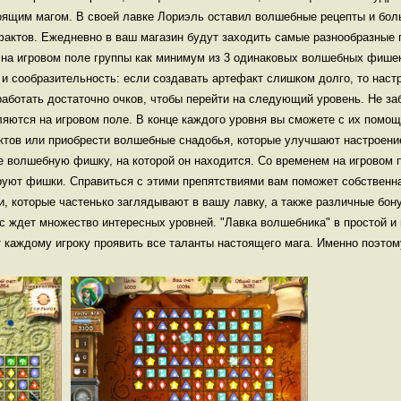
оящим магом. В своей лавке Лориэль оставил волшебные рецепты и бол
ктов. Ежедневно в ваш магазин будут заходить самые разнообразные г
на игровом поле группы как минимум из 3 одинаковых волшебных фишек
 и сообразительность: если создавать артефакт слишком долго, то наст
работать достаточно очков, чтобы перейти на следующий уровень. Не за
ляются на игровом поле. В конце каждого уровня вы сможете с их помо
ктов или приобрести волшебные снадобья, которые улучшают настроени
те волшебную фишку, на которой он находится. Со временем на игровом 
ируют фишки. Справиться с этими препятствиями вам поможет собственн
, которые частенько заглядывают в вашу лавку, а также различные бону
ас ждет множество интересных уровней. "Лавка волшебника" в простой 
т каждому игроку проявить все таланты настоящего мага. Именно поэто