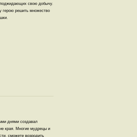
, поджидающих свою добычу.
му герою решить множество
шки.
лыми днями создавал
ие края. Многие мудрецы и
сти, сможете возродить