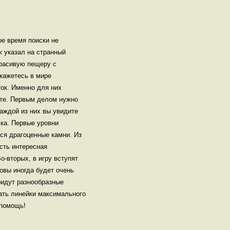
ое время поиски не
 указал на странный
красивую пещеру с
окажетесь в мире
ок. Именно для них
ете. Первым делом нужно
каждой из них вы увидите
лка. Первые уровни
тся драгоценные камни. Из
есть интересная
о-вторых, в игру вступят
овы иногда будет очень
ридут разнообразные
рать линейки максимального
 помощь!