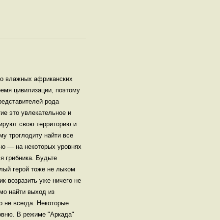
во влажных африканских
ремя цивилизации, поэтому
представителей рода
ие это увлекательное и
лируют свою территорию и
му троглодиту найти все
но — на некоторых уровнях
я грибника. Будьте
елый герой тоже не лыком
ик возразить уже ничего не
мо найти выход из
о не всегда. Некоторые
овню. В режиме "Аркада"