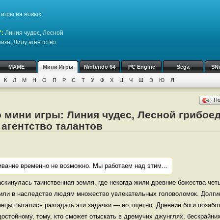
игры на новых
":
Линия чудес, Лесной
ика, Лилу агентство
MAME
Мини Игры
Nintendo 64
PC Engine
Sega
SN
К
Л
М
Н
О
П
Р
С
Т
У
Ф
Х
Ц
Ч
Ш
Э
Ю
Я
П
 мини игры: Линия чудес, Лесной грибоед
агентство талантов
ивание временно не возможно. Мы работаем над этим...
аскинулась таинственная земля, где некогда жили древние божества чет
авили в наследство людям множество увлекательных головоломок. Долги
ецы пытались разгадать эти задачки — но тщетно. Древние боги позабот
остойному, тому, кто сможет отыскать в дремучих джунглях, бескрайни