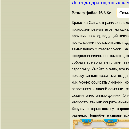
Легенда драгоценных ка
Размер файла 16.6 Кб.
Скач
Красотка Саша отправилась в дж
приносили результатов, но одн
арочный проход, ведущий неизв
несколькими постаментами, над 
замысловатых головоломок. Ваш
предназначались постаменты, к
собрать все золотые плитки, вы
стрелочку. Имейте в виду, что 
покажутся вам простыми, но дал
них можно собирать линейки, но
особенность: любой самоцвет ра
фишки, оплетенные цепями. Они
непросто, так как собрать лин
бонусы, которые помогут справ
размера. Попробуйте справитьс