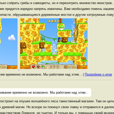
лько собрать грибы и самоцветы, но и перехитрить множество монстров
жиме придется изрядно напрячь извилины. Вам необходимо помочь наше
ропасти, обрушивающиеся деревянные мостки и другие хитроумные лову
ание временно не возможно. Мы работаем над этим... |
Подробнее о игре
чивание временно не возможно. Мы работаем над этим...
остроил на опушке волшебного леса таинственный магазин. Там он це
древней магии. Но вскоре он покинул свою лавку и отправился в далек
мастерством Лориэля, но тщетно. И только вы, с помощью своей мудро