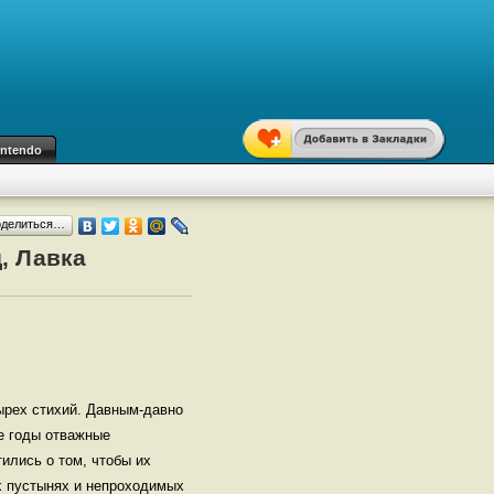
intendo
оделиться…
, Лавка
ырех стихий. Давным-давно
е годы отважные
ились о том, чтобы их
х пустынях и непроходимых