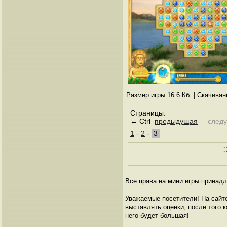
Размер игры 16.6 Кб. | Скачива
Страницы:
← Ctrl
предыдущая
след
1
-
2
-
3
Э
Все права на мини игры принадл
Уважаемые посетители! На сайт
выставлять оценки, после того к
него будет большая!