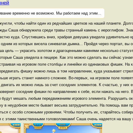
мней
ивание временно не возможно. Мы работаем над этим...
унгли, чтобы найти один из редчайших цветков на нашей планете. Долг
ажды Саша обнаружила среди травы странный камень с иероглифом. Знак
естно куда. Спустившись вниз, храбрая девушка увидела удивительно 
одним из которых висела синеватая дымка... Пройдя через портал, вы 
а цель — украсить золотом и драгоценными камнями несколько статуэт
оторые Саша увидела в пещере. Как это можно сделать вы сейчас узна
страивая на игровом поле столбцы и линейки из одинаковых фишек. На 
передвигать фишку можно лишь в том направлении, куда указывает стре
ьше играть станет намного сложнее. Во-первых, на игровом поле появя
 двигать их можно лишь за счет соседних элементов. К счастью, у них 
звернет соседние фишки по направлению к себе, если нажать на него. В
 будут мешать любым передвижениям игрового элемента. Разрушить ок
ейку в неудобном месте бывает весьма затруднительно. На помощь вам п
иться с особо сложными уровнями. Чтобы получить их, старайтесь соби
я с этими таинственными головоломками! Саша очень надеется на вашу