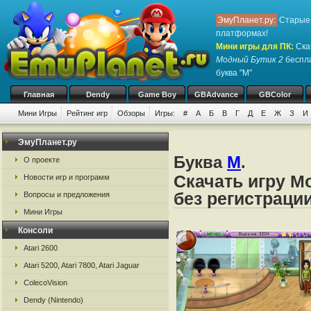
ЭмуПланет.ру:
Старые 
платформах!
Мини игры для ПК
:
Ска
Модный Бутик 2
беспла
буква "М"
Главная
Dendy
Game Boy
GBAdvance
GBColor
Мини Игры
Рейтинг игр
Обзоры
Игры:
#
А
Б
В
Г
Д
Е
Ж
З
И
ЭмуПланет.ру
Буква
М
.
О проекте
Скачать игру М
Новости игр и программ
без регистраци
Вопросы и предложения
Мини Игры
Консоли
Atari 2600
Atari 5200, Atari 7800, Atari Jaguar
ColecoVision
Dendy (Nintendo)