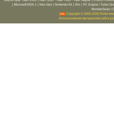
Эмуляторы
:
Atari 2600
|
Atari 5200 + Atari 7800 + Atari Jaguar
|
Coleco Coleco
|
Microsoft MSX-1
|
Neo-Geo
|
Nintendo 64
|
Oric
|
PC Engine / Turbo Gr
WonderSwan / C
Copyright © 2006-2026 Portal www
Использование материалов сайта раз