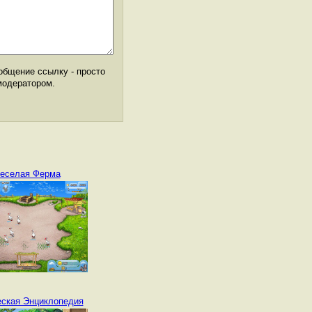
общение ссылку - просто
модератором.
еселая Ферма
ская Энциклопедия