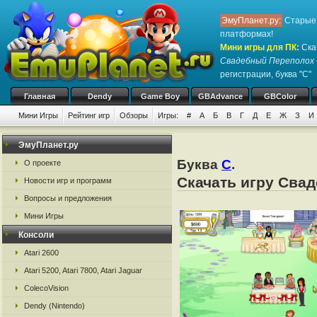
ЭмуПланет.ру:
Старые 
платформах!
Мини игры для ПК
:
Ска
Свадебный Переполох
регистрации, буква "С"
Главная
Dendy
Game Boy
GBAdvance
GBColor
Мини Игры
Рейтинг игр
Обзоры
Игры:
#
А
Б
В
Г
Д
Е
Ж
З
И
ЭмуПланет.ру
Буква
С
.
О проекте
Скачать игру Сва
Новости игр и программ
Вопросы и предложения
Мини Игры
Консоли
Atari 2600
Atari 5200, Atari 7800, Atari Jaguar
ColecoVision
Dendy (Nintendo)