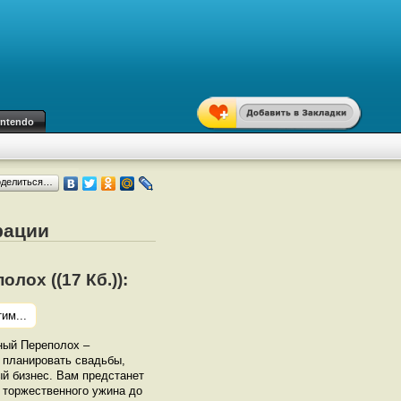
intendo
оделиться…
рации
лох ((17 Кб.)):
им...
ный Переполох –
 планировать свадьбы,
ый бизнес. Вам предстанет
 торжественного ужина до