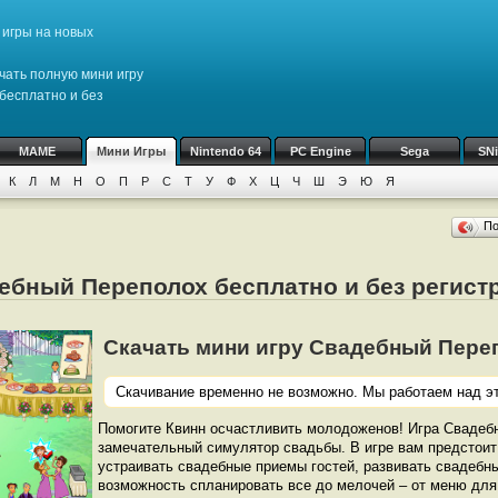
игры на новых
чать полную мини игру
бесплатно и без
MAME
Мини Игры
Nintendo 64
PC Engine
Sega
SN
К
Л
М
Н
О
П
Р
С
Т
У
Ф
Х
Ц
Ч
Ш
Э
Ю
Я
П
дебный Переполох бесплатно и без регист
Скачать мини игру Свадебный Перепо
Скачивание временно не возможно. Мы работаем над эт
Помогите Квинн осчастливить молодоженов! Игра Свадеб
замечательный симулятор свадьбы. В игре вам предстоит
устраивать свадебные приемы гостей, развивать свадебн
возможность спланировать все до мелочей – от меню для