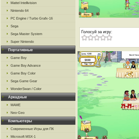
Mattel Intellivision
Nintendo 64
PC Engine / Turbo Grafx-16
Sega
Голосуй за игру:
Sega Master System
Super Nintendo
Портативные
Game Boy
Game Boy Advance
Game Boy Color
Sega Game Gear
WonderSwan / Color
Аркадные
MAME
Neo-Geo
Компьютеры
Современные Игры для ПК
Microsoft MSX-1