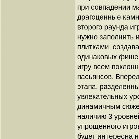
при совпадении м
драгоценные камн
второго раунда иг
нужно заполнить 
плитками, создава
одинаковых фишек
игру всем поклон
пасьянсов. Вперед
этапа, разделенн
увлекательных ур
динамичным сюжет
наличию 3 уровне
упрощенного игров
будет интересна н