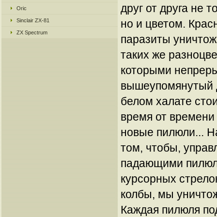
друг от друга не 
Oric
Sinclair ZX-81
но и цветом. Крас
ZX Spectrum
паразиты уничтож
таких же разноцве
которыми непреры
вышеупомянутый д
белом халате стои
время от времени 
новые пилюли... Н
том, чтобы, упра
падающими пилюл
курсорных стрелок
колбы, мы уничтож
Каждая пилюля по