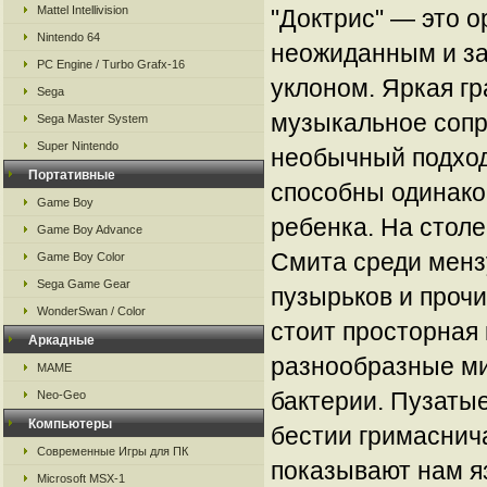
Mattel Intellivision
"Доктрис" — это о
Nintendo 64
неожиданным и з
PC Engine / Turbo Grafx-16
уклоном. Яркая г
Sega
музыкальное сопр
Sega Master System
Super Nintendo
необычный подход
Портативные
способны одинаков
Game Boy
ребенка. На столе
Game Boy Advance
Смита среди менз
Game Boy Color
Sega Game Gear
пузырьков и проч
WonderSwan / Color
стоит просторная 
Аркадные
разнообразные ми
MAME
бактерии. Пузаты
Neo-Geo
Компьютеры
бестии гримаснич
Современные Игры для ПК
показывают нам я
Microsoft MSX-1