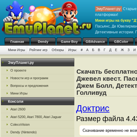
ЭмуПланет.ру:
Старые 
платформах!
Мини игры на букву "Д
Пасьянс, Де Ювелирман
Детективные истории. 
Главная
Dendy
Game Boy
GBAdvance
GBColor
Мини Игры
Рейтинг игр
Обзоры
Игры:
#
А
Б
В
Г
Д
Е
Ж
З
И
ЭмуПланет.ру
Скачать бесплатно
О проекте
Джевел квест. Па
Новости игр и программ
Джем Болл, Детек
Вопросы и предложения
Голливуд
Мини Игры
Консоли
Доктрис
Atari 2600
Размер файла 4.4
Atari 5200, Atari 7800, Atari Jaguar
ColecoVision
Скачивание временно не воз
Dendy (Nintendo)