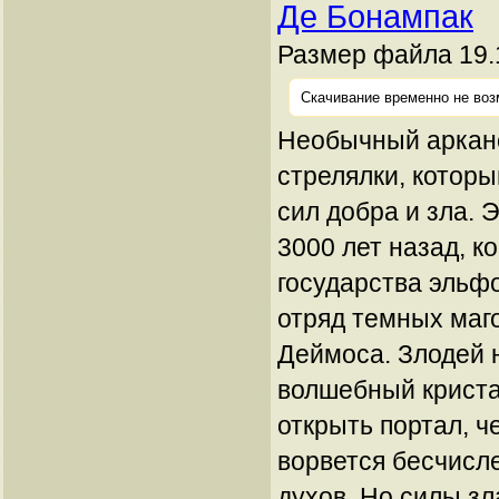
Де Бонампак
Размер файла 19.
Скачивание временно не воз
Необычный аркан
стрелялки, которы
сил добра и зла. 
3000 лет назад, к
государства эльф
отряд темных маг
Деймоса. Злодей 
волшебный криста
открыть портал, ч
ворвется бесчисл
духов. Но силы з