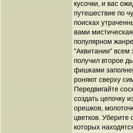
кусочки, и вас ож
путешествие по ч
поисках утраченн
вами мистическая
популярном жанре 
"Аквитании" всем
получил второе д
фишками заполнен
роняют сверху си
Передвигайте сос
создать цепочку и
орешков, молоточк
цветков. Уберите 
которых находятся