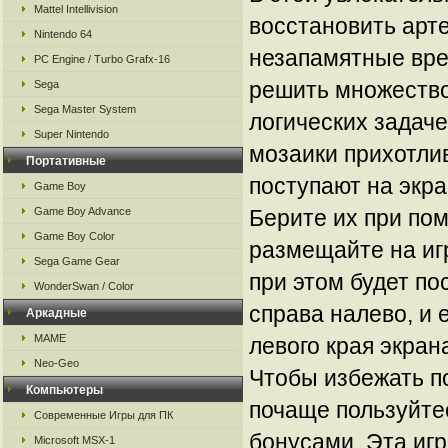
Mattel Intellivision
восстановить арт
Nintendo 64
незапамятные вре
PC Engine / Turbo Grafx-16
решить множество
Sega
Sega Master System
логических задач
Super Nintendo
мозаики прихотли
Портативные
поступают на экра
Game Boy
Game Boy Advance
Берите их при по
Game Boy Color
размещайте на иг
Sega Game Gear
при этом будет по
WonderSwan / Color
справа налево, и 
Аркадные
MAME
левого края экран
Neo-Geo
Чтобы избежать п
Компьютеры
почаще пользуйт
Современные Игры для ПК
бонусами. Эта иг
Microsoft MSX-1