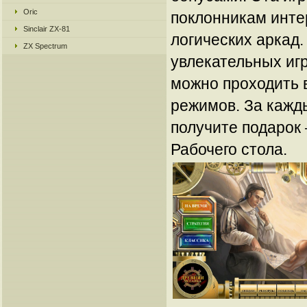
Oric
поклонникам инте
Sinclair ZX-81
логических аркад.
ZX Spectrum
увлекательных иг
можно проходить 
режимов. За кажд
получите подарок
Рабочего стола.