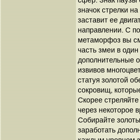
сфер. Знак паузы 
значок стрелки н
заставит ее двига
направлении. С 
метаморфоз вы с
часть змеи в один
дополнительные о
извивов многоцве
статуя золотой об
сокровищ, которые
Скорее стреляйте
через некоторое в
Собирайте золоты
заработать допол