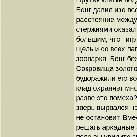
Прутья клетки под
Бенг давил изо вс
расстояние межд
стержнями оказал
большим, что тигр
щель и со всех ла
зоопарка. Бенг бе
Сокровища золото
будоражили его в
клад охраняет мно
разве это помеха?
зверь вырвался на
не остановит. Вме
решать аркадные 