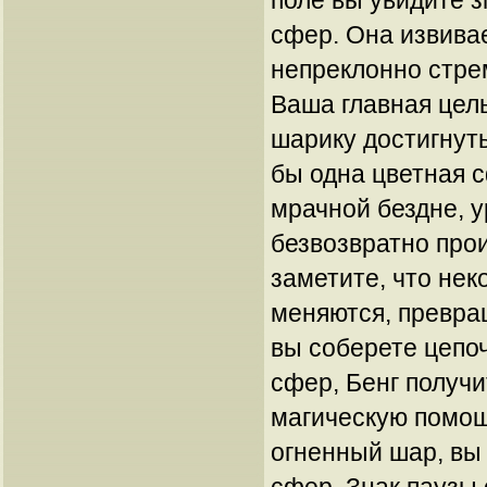
поле вы увидите 
сфер. Она извивае
непреклонно стре
Ваша главная цел
шарику достигнуть
бы одна цветная с
мрачной бездне, у
безвозвратно прои
заметите, что не
меняются, превра
вы соберете цепоч
сфер, Бенг получ
магическую помощ
огненный шар, вы