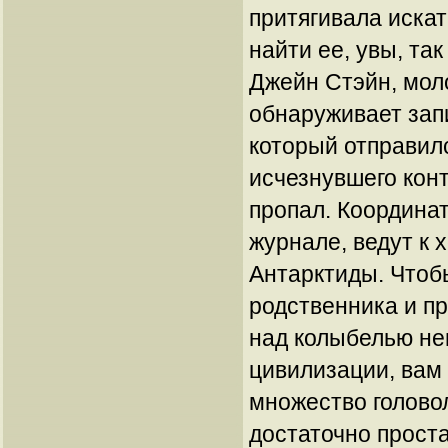
притягивала иска
найти ее, увы, так
Джейн Стэйн, мол
обнаруживает запи
который отправил
исчезнувшего кон
пропал. Координа
журнале, ведут к
Антарктиды. Чтоб
родственника и п
над колыбелью не
цивилизации, вам
множество голово
достаточно проста