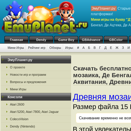
ЭмуПланет.ру:
Старые 
платформах!
Мини игры на букву "Д
Бенгал, Де Ацтека, Де 
Главная
Dendy
Game Boy
GBAdvance
GBColor
Мини Игры
Рейтинг игр
Обзоры
Игры:
#
А
Б
В
Г
Д
Е
Ж
З
И
ЭмуПланет.ру
Скачать бесплатн
О проекте
мозаика, Де Бенгал
Новости игр и программ
Аквитания, Древн
Вопросы и предложения
Мини Игры
Древняя моза
Консоли
Atari 2600
Размер файла 15 
Atari 5200, Atari 7800, Atari Jaguar
Скачивание временно не воз
ColecoVision
Dendy (Nintendo)
В этой увлекатель