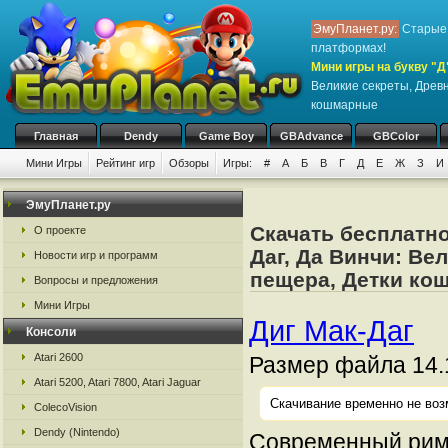
ЭмуПланет.ру:
Старые 
платформах!
Мини игры на букву "Д
Великие секреты, Древ
кошмарные
Главная
Dendy
Game Boy
GBAdvance
GBColor
Мини Игры
Рейтинг игр
Обзоры
Игры:
#
А
Б
В
Г
Д
Е
Ж
З
И
ЭмуПланет.ру
Скачать бесплатно
О проекте
Даг, Да Винчи: Ве
Новости игр и программ
пещера, Детки к
Вопросы и предложения
Мини Игры
Диг Мак-Даг
Консоли
Atari 2600
Размер файла 14.
Atari 5200, Atari 7800, Atari Jaguar
Скачивание временно не воз
ColecoVision
Dendy (Nintendo)
Современный рим