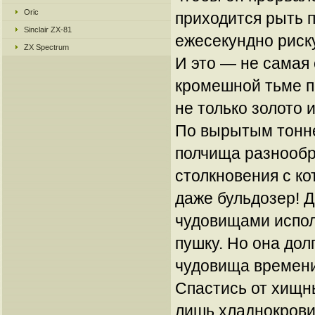
Oric
приходится рыть 
Sinclair ZX-81
ежесекундно риск
ZX Spectrum
И это — не самая
кромешной тьме 
не только золото 
По вырытым тонне
полчища разнообр
столкновения с к
даже бульдозер! 
чудовищами испо
пушку. Но она дол
чудовища времени
Спастись от хищн
лишь хладнокрови