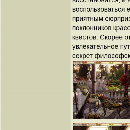
восстановится, и
воспользоваться е
приятным сюрприз
поклонников крас
квестов. Скорее о
увлекательное пу
секрет философск