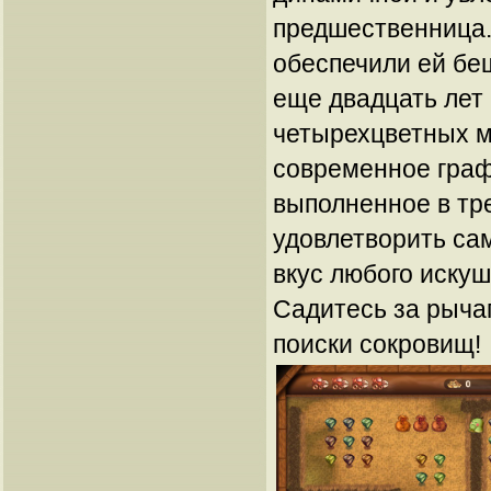
предшественница.
обеспечили ей бе
еще двадцать лет 
четырехцветных м
современное гра
выполненное в тр
удовлетворить са
вкус любого искуш
Садитесь за рычаг
поиски сокровищ!