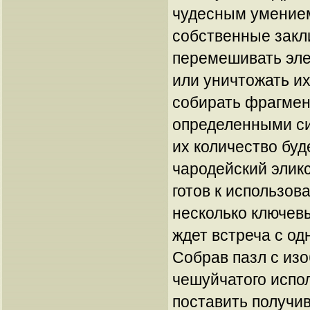
чудесным умением
собственные закл
перемешивать эле
или уничтожать их
собирать фрагмен
определенными си
их количество буде
чародейский эликс
готов к использов
несколько ключевы
ждет встреча с од
Собрав пазл с из
чешуйчатого испо
поставить получи