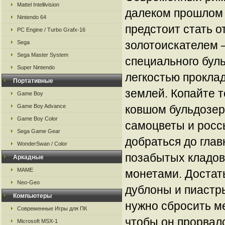
Mattel Intellivision
далеком прошлом 
Nintendo 64
предстоит стать 
PC Engine / Turbo Grafx-16
золотоискателем 
Sega
Sega Master System
специального буль
Super Nintendo
легкостью проклад
Портативные
землей. Копайте 
Game Boy
Game Boy Advance
ковшом бульдозе
Game Boy Color
самоцветы и росс
Sega Game Gear
добраться до гла
WonderSwan / Color
позабытых кладов
Аркадные
MAME
монетами. Достат
Neo-Geo
дублоны и пиастры
Компьютеры
нужно сбросить м
Современные Игры для ПК
чтобы он прорвалс
Microsoft MSX-1